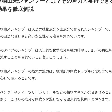
植物由来シャンプーとは？その魅力と期待でき
効果を徹底解説
植物由来シャンプーは天然の植物成分を主成分で作られたシャンプーで
その自然な優しさと高い安全性から注目を集めています。
このタイプのシャンプーは人工的な化学成分を極力排除し、肌への負担
軽減することを目的でいると言えるでしょう。
植物由来シャンプーの最大の魅力は、敏感肌や頭皮トラブルに悩む方で
安心して使えることです。
ラベンダーやティーツリーカモミールなどの植物エキスが配合されるこ
が多く、これらの成分が頭皮を保湿しながら健康的な状態へと導きます