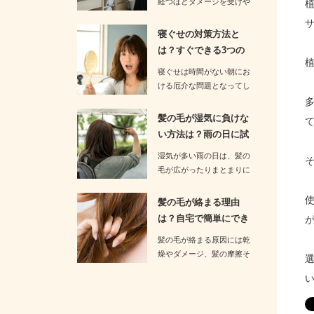
経つほどダメージを受けや
すくなります。そのためド
ライ…
寝ぐせの対策方法と
は？すぐできる3つの
予防策をお伝…
寝ぐせは時間がない朝にお
ける厄介な問題となってし
まいます。忙しい朝に寝ぐ
せを…
髪の毛が湿気に負けな
い方法は？雨の日に試
すべき3つ…
湿気が多い雨の日は、髪の
毛が広がったりまとまりに
くくなったりする厄介な日
です。…
髪の毛が絡まる理由
は？自宅で簡単にでき
るケア方法を…
髪の毛が絡まる原因には乾
燥やダメージ、髪の摩擦そ
して髪質の特徴などが関係
していま…