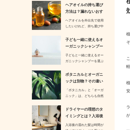
す。お…
ヘアオイルの持ち運び
方法は？漏れないおす
すめの方法…
ヘアオイルを外出先で使用
したいけれど、持ち運び中
の漏れが心配という方も多
いのでは…
子ども一緒に使えるオ
ーガニックシャンプー
は？おすす…
子どもと一緒に使えるオー
ガニックシャンプーを選ぶ
際には、成分が安全で刺激
が少ない…
ボタニカルとオーガニ
ックは別物？その違い
についてわ…
「ボタニカル」と「オーガ
ニック」は、どちらも自然
や植物に関連したイメージ
を持つ言…
ドライヤーの理想のタ
イミングとは？入浴後
何分以内が…
入浴後の濡れた髪は時間が