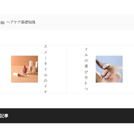
ガ
髪
ニ
の
ッ
人
ク
向
ヘアケア基礎知識
生
け！
活
ヘ
の
ア
ス
オ
ス
イ
メ
ル
｜
の
ネ
選
イ
び
ル
方
の
3
イ
つ
チ
の
オ
コ
シ
ツ
商
と
品
記事
効
3
果
選
的
の