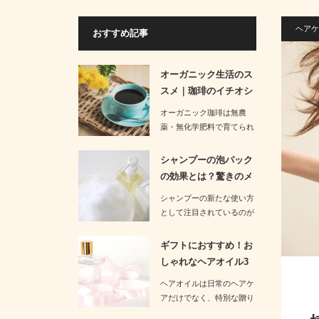
ヘアケ
おすすめ記事
オーガニック生活のス
スメ｜珈琲のイチオシ
商品3選の…
オーガニック珈琲は無農
薬・無化学肥料で育てられ
た豆を使用しており、健康
面だけでな…
シャンプーの泡パック
の効果とは？驚きのメ
リットを紹…
シャンプーの新たな使い方
として注目されているのが
泡パックです。良く泡立て
たシ…
ギフトにおすすめ！お
しゃれなヘアオイル3
つを厳選紹…
ヘアオイルは日常のヘアケ
アだけでなく、特別な贈り
物でも人気のアイテムで