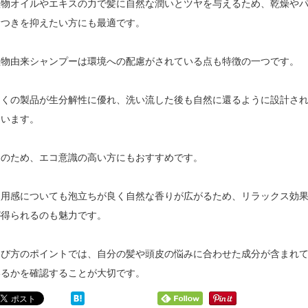
植物オイルやエキスの力で髪に自然な潤いとツヤを与えるため、乾燥や
サつきを抑えたい方にも最適です。
植物由来シャンプーは環境への配慮がされている点も特徴の一つです。
多くの製品が生分解性に優れ、洗い流した後も自然に還るように設計さ
ています。
そのため、エコ意識の高い方にもおすすめです。
使用感についても泡立ちが良く自然な香りが広がるため、リラックス効
が得られるのも魅力です。
選び方のポイントでは、自分の髪や頭皮の悩みに合わせた成分が含まれ
いるかを確認することが大切です。
傷
オ
ん
ー
だ