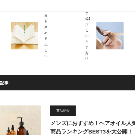
ル
う？
【イ
効
ボ
果
編】
を
正
高
し
め
い
る
ケ
正
ア
し
方
い
法
使
を
用
ま
方
と
法
め
記事
を
ま
お
し
伝
た
え
し
商品紹介
ま
す
メンズにおすすめ！ヘアオイル人
商品ランキングBEST3を大公開！