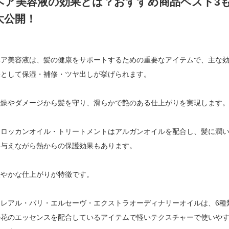
ヘア美容液の効果とは？おすすめ商品ベスト3
大公開！
ヘア美容液は、髪の健康をサポートするための重要なアイテムで、主な
果として保湿・補修・ツヤ出しが挙げられます。
乾燥やダメージから髪を守り、滑らかで艶のある仕上がりを実現します
モロッカンオイル・トリートメントはアルガンオイルを配合し、髪に潤
を与えながら熱からの保護効果もあります。
軽やかな仕上がりが特徴です。
ロレアル・パリ・エルセーヴ・エクストラオーディナリーオイルは、6種
の花のエッセンスを配合しているアイテムで軽いテクスチャーで使いや