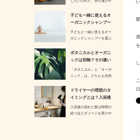
したいけれど、持ち運び中
の漏れが心配という方も多
いのでは…
子ども一緒に使えるオ
ーガニックシャンプー
は？おすす…
子どもと一緒に使えるオー
ガニックシャンプーを選ぶ
際には、成分が安全で刺激
が少ない…
ボタニカルとオーガニ
ックは別物？その違い
についてわ…
「ボタニカル」と「オーガ
ニック」は、どちらも自然
や植物に関連したイメージ
を持つ言…
ドライヤーの理想のタ
イミングとは？入浴後
何分以内が…
入浴後の濡れた髪は時間が
経つほどダメージを受けや
すくなります。そのためド
ライ…