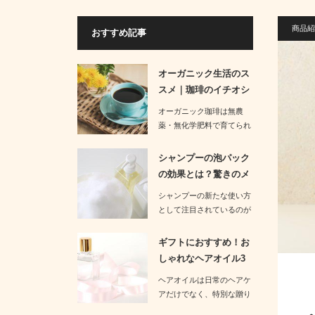
商品紹
おすすめ記事
オーガニック生活のス
スメ｜珈琲のイチオシ
商品3選の…
オーガニック珈琲は無農
薬・無化学肥料で育てられ
た豆を使用しており、健康
面だけでな…
シャンプーの泡パック
の効果とは？驚きのメ
リットを紹…
シャンプーの新たな使い方
として注目されているのが
泡パックです。良く泡立て
たシ…
ギフトにおすすめ！お
しゃれなヘアオイル3
つを厳選紹…
ヘアオイルは日常のヘアケ
アだけでなく、特別な贈り
物でも人気のアイテムで