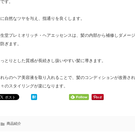
いです。
髪に自然なツヤを与え、指通りを良くします。
資生堂プレミオリッチ・ヘアエッセンスは、髪の内部から補修しダメー
を防ぎます。
しっとりとした質感が長続きし扱いやすい髪に導きます。
これらのヘア美容液を取り入れることで、髪のコンディションが改善さ
日々のスタイリングが楽になります。
髪
の
美
容
頭
液
皮
は
ト
い
商品紹介
ラ
つ
ブ
使