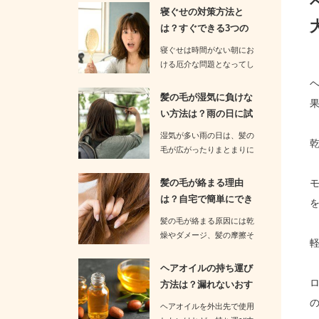
す。お…
寝ぐせの対策方法と
は？すぐできる3つの
予防策をお伝…
寝ぐせは時間がない朝にお
ける厄介な問題となってし
まいます。忙しい朝に寝ぐ
せを…
髪の毛が湿気に負けな
い方法は？雨の日に試
すべき3つ…
湿気が多い雨の日は、髪の
毛が広がったりまとまりに
くくなったりする厄介な日
です。…
髪の毛が絡まる理由
は？自宅で簡単にでき
るケア方法を…
髪の毛が絡まる原因には乾
燥やダメージ、髪の摩擦そ
して髪質の特徴などが関係
していま…
ヘアオイルの持ち運び
方法は？漏れないおす
すめの方法…
ヘアオイルを外出先で使用