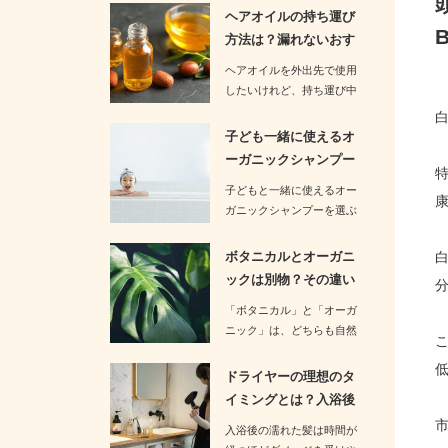
す。お…
ヘアオイルの持ち運び
方法は？漏れないおす
すめの方法…
ヘアオイルを外出先で使用
したいけれど、持ち運び中
の漏れが心配という方も多
いのでは…
子ども一緒に使えるオ
ーガニックシャンプー
は？おすす…
子どもと一緒に使えるオー
ガニックシャンプーを選ぶ
際には、成分が安全で刺激
が少ない…
ボタニカルとオーガニ
ックは別物？その違い
についてわ…
「ボタニカル」と「オーガ
ニック」は、どちらも自然
や植物に関連したイメージ
を持つ言…
ドライヤーの理想のタ
イミングとは？入浴後
何分以内が…
入浴後の濡れた髪は時間が