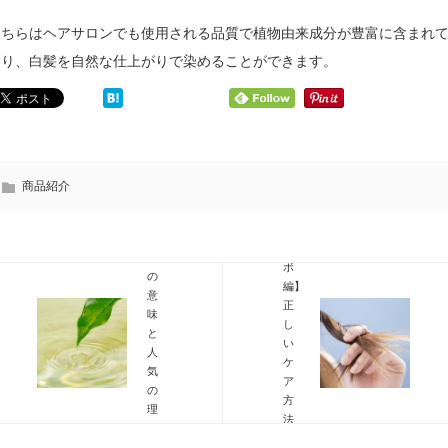
こちらはヘアサロンでも使用される品質で植物由来成分が豊富に含まれ
おり、白髪を自然な仕上がりで染めることができます。
オ
ー
ガ
頭
ニ
皮
ッ
ト
ク
商品紹介
ラ
と
ブ
は？
ル
言
【イ
葉
ボ
の
編】
意
正
味
し
と
い
人
ケ
気
ア
の
方
理
法
由
を
を