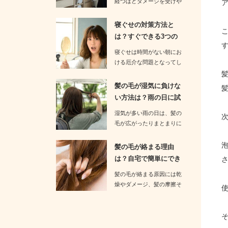
経つほどダメージを受けや
すくなります。そのためド
ライ…
寝ぐせの対策方法と
は？すぐできる3つの
予防策をお伝…
寝ぐせは時間がない朝にお
ける厄介な問題となってし
まいます。忙しい朝に寝ぐ
せを…
髪の毛が湿気に負けな
い方法は？雨の日に試
すべき3つ…
湿気が多い雨の日は、髪の
毛が広がったりまとまりに
くくなったりする厄介な日
です。…
髪の毛が絡まる理由
は？自宅で簡単にでき
るケア方法を…
髪の毛が絡まる原因には乾
燥やダメージ、髪の摩擦そ
して髪質の特徴などが関係
していま…
そ