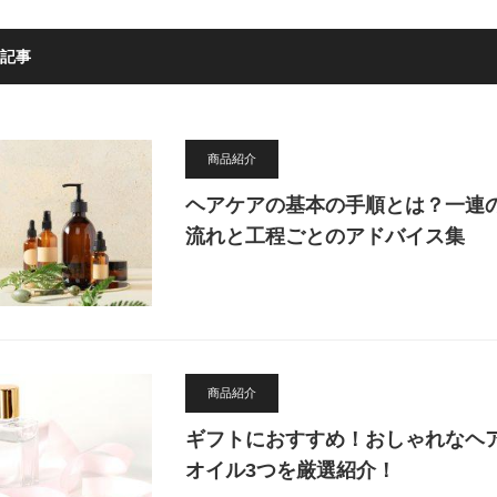
ま
リ
と
サ
め
記事
ー
ま
チ
し
し
た
ま
し
商品紹介
た
ヘアケアの基本の手順とは？一連
流れと工程ごとのアドバイス集
商品紹介
ギフトにおすすめ！おしゃれなヘ
オイル3つを厳選紹介！