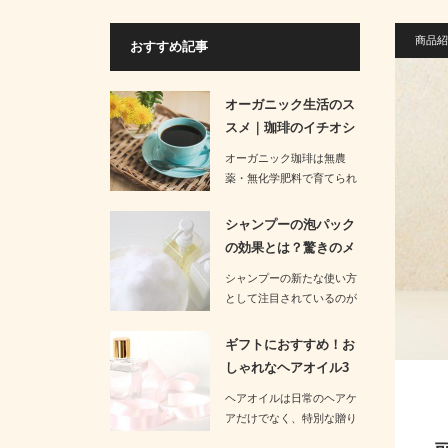
商品紹
おすすめ記事
オーガニック生活のス
スメ｜珈琲のイチオシ
商品3選の…
オーガニック珈琲は無農
薬・無化学肥料で育てられ
た豆を使用しており、健康
面だけでな…
シャンプーの泡パック
の効果とは？驚きのメ
リットを紹…
シャンプーの新たな使い方
として注目されているのが
泡パックです。良く泡立て
たシ…
ギフトにおすすめ！お
しゃれなヘアオイル3
つを厳選紹…
ヘアオイルは日常のヘアケ
アだけでなく、特別な贈り
物でも人気のアイテムで