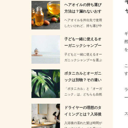
す。お…
ヘアオイルの持ち運び
方法は？漏れないおす
すめの方法…
ヘアオイルを外出先で使用
したいけれど、持ち運び中
の漏れが心配という方も多
いのでは…
子ども一緒に使えるオ
ーガニックシャンプー
は？おすす…
子どもと一緒に使えるオー
ガニックシャンプーを選ぶ
際には、成分が安全で刺激
が少ない…
ボタニカルとオーガニ
ックは別物？その違い
についてわ…
「ボタニカル」と「オーガ
ニック」は、どちらも自然
や植物に関連したイメージ
を持つ言…
ドライヤーの理想のタ
イミングとは？入浴後
何分以内が…
入浴後の濡れた髪は時間が