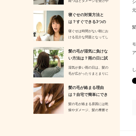
経つほどダメージを受けや
すくなります。そのためド
ライ…
寝ぐせの対策方法と
は？すぐできる3つの
予防策をお伝…
寝ぐせは時間がない朝にお
ける厄介な問題となってし
まいます。忙しい朝に寝ぐ
せを…
髪の毛が湿気に負けな
い方法は？雨の日に試
すべき3つ…
湿気が多い雨の日は、髪の
毛が広がったりまとまりに
くくなったりする厄介な日
です。…
髪の毛が絡まる理由
は？自宅で簡単にでき
るケア方法を…
髪の毛が絡まる原因には乾
燥やダメージ、髪の摩擦そ
して髪質の特徴などが関係
していま…