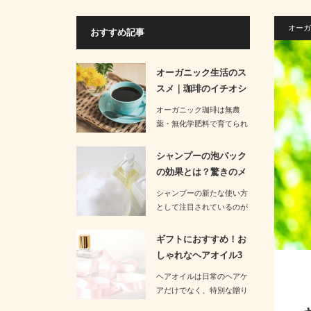
オーガ
おすすめ記事
オーガニック生活のス
スメ｜珈琲のイチオシ
商品3選の…
オーガニック珈琲は無農
薬・無化学肥料で育てられ
た豆を使用しており、健康
面だけでな…
シャンプーの泡パック
の効果とは？驚きのメ
リットを紹…
シャンプーの新たな使い方
として注目されているのが
泡パックです。良く泡立て
たシ…
ギフトにおすすめ！お
しゃれなヘアオイル3
つを厳選紹…
ヘアオイルは日常のヘアケ
アだけでなく、特別な贈り
物でも人気のアイテムで