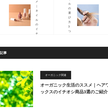
メ
ル
｜
の
ネ
選
イ
び
ル
方
の
3
イ
つ
チ
の
オ
コ
シ
ツ
商
と
品
記事
効
3
果
選
的
の
な
ご
使
紹
オーガニック関連
い
介
方
オーガニック生活のススメ｜ヘア
ックスのイチオシ商品3選のご紹介