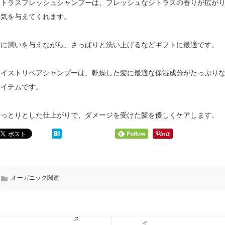
シトラスフレッシュシャンプーは、フレッシュなシトラスの香りが広が
元気を与えてくれます。
髪に潤いを与えながら、さっぱりと洗い上げるなどギフトに最適です。
モイストリペアシャンプーは、乾燥した髪に最適な保湿成分がたっぷり
アイテムです。
しっとりとした仕上がりで、ダメージを受けた髪を優しくケアします。
傷
オ
ん
ー
だ
ガ
髪
ニ
の
ッ
人
ク
向
オーガニック関連
生
け！
活
ヘ
の
ア
ス
オ
ス
イ